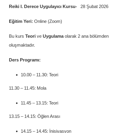
İletişim
Reiki I. Derece Uygulayıcı Kursu-
28 Şubat 2026
Eğitim Yeri:
Online (Zoom)
Bu kurs
Teori
ve
Uygulama
olarak 2 ana bölümden
oluşmaktadır.
Ders Programı:
10.00 – 11.30: Teori
11.30 – 11.45: Mola
11.45 – 13.15: Teori
13.15 – 14.15: Öğlen Arası
14.15 – 14.45: İnisiyasyon