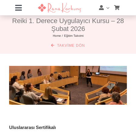
Skip
Toggle
to
Navigation
Reiki 1. Derece Uygulayıcı Kursu – 28
content
Hakkımda
Şubat 2026
Home
Eğitim Takvimi
Hizmetler
TAKVIME DÖN
Eğitimler
Eğitim Takvimi
Mağaza
Online Akademi
Blog
Uluslararası Sertifikalı