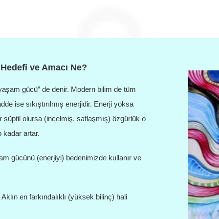
 Hedefi ve Amacı Ne?
“yaşam gücü” de denir. Modern bilim de tüm
de ise sıkıştırılmış enerjidir. Enerji yoksa
 süptil olursa (incelmiş, saflaşmış) özgürlük o
 kadar artar.
aşam gücünü (enerjiyi) bedenimizde kullanır ve
klın en farkındalıklı (yüksek bilinç) hali