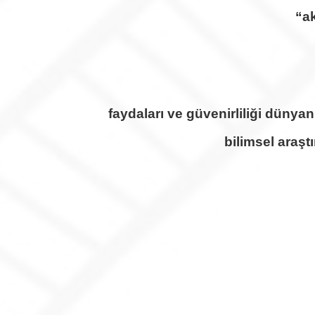
“ak
faydaları ve güvenirliliği dünya
bilimsel araşt