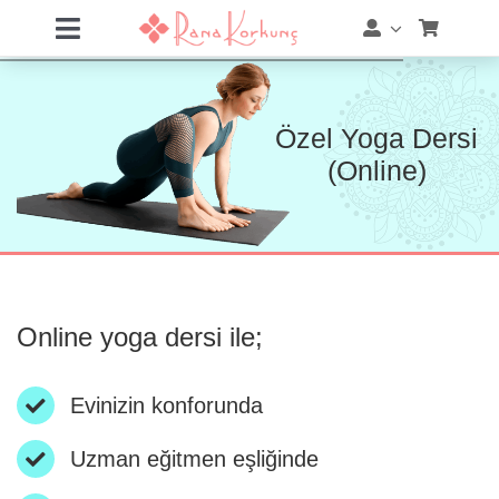
Skip
Toggle
to
Navigation
content
Hakkımda
Özel Yoga Dersi
Hizmetler
(Online)
Eğitimler
Eğitim Takvimi
Online yoga dersi ile;
Mağaza
Online Akademi
Evinizin konforunda
Uzman eğitmen eşliğinde
Blog