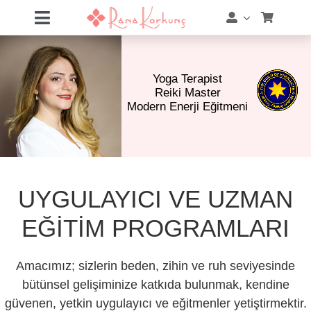
Skip
Toggle
to
Navigation
content
Hakkımda
Yoga Terapist
Hizmetler
Reiki Master
Modern Enerji Eğitmeni
Eğitimler
Eğitim Takvimi
UYGULAYICI VE UZMAN
Mağaza
EĞİTİM PROGRAMLARI
Online Akademi
Amacımız; sizlerin beden, zihin ve ruh seviyesinde
bütünsel gelişiminize katkıda bulunmak, kendine
Blog
güvenen, yetkin uygulayıcı ve eğitmenler yetiştirmektir.