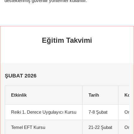
desteklenmiş güvenilir yöntemler kullanılır.
Eğitim Takvimi
ŞUBAT 2026
Etkinlik
Tarih
Kon
Reiki 1. Derece Uygulayıcı Kursu
7-8 Şubat
Onli
Temel EFT Kursu
21-22 Şubat
Onli