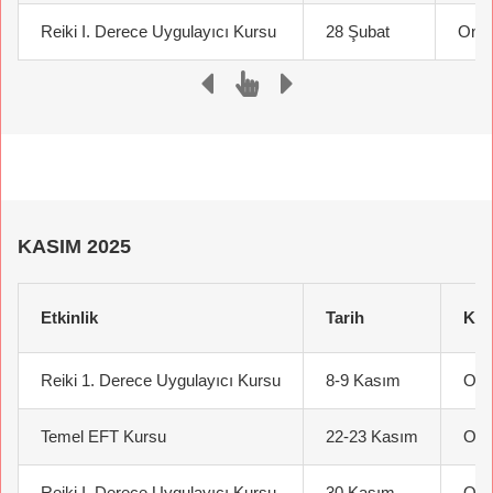
Reiki I. Derece Uygulayıcı Kursu
28 Şubat
Onli
KASIM 2025
Etkinlik
Tarih
Ko
Reiki 1. Derece Uygulayıcı Kursu
8-9 Kasım
Onl
Temel EFT Kursu
22-23 Kasım
Onl
Reiki I. Derece Uygulayıcı Kursu
30 Kasım
Onl