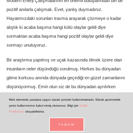
Modern Enerji Çalışmalarının en önemli buluşlarından biri de
pozitif anılarla çalışmak. Evet, yanlış duymadınız.
Hayatımızdaki sorunları travma arayarak çözmeye o kadar
alıştık ki acaba başıma hangi kötü olaylar geldi diye
sormaktan acaba başıma hangi pozitif olaylar geldi diye
sormayı unutuyoruz.
Bir araştırma yapılmış ve uçak kazasında ölmek üzere olan
insanların neler düşündüğü sorulmuş. Herkes bu dünyadan
gitme korkusu anında dünyada geçirdiği en güzel zamanlarını
düşünüyormuş. Emin olun siz de bu dünyadan ayrılırken
yanımda neler götürüyorum bu dünyada en güzel anlarım
Web sitemizde yasalara uygun olarak çerezler kullanılmaktadır. Sitede gezinmekle
nelerdi diye düşüneceksiniz. Kimse başıma en kötü neler
çerez kullanımımızı kabul etmiş olursunuz. Bilgi için
Gizlilik
Politikamızı
okuyabilirsiniz.
geldi demeyecek.
TAMAM
Dedik ya bu kurs tamamen pozitiflerle çalışıyor diye. İşte bu