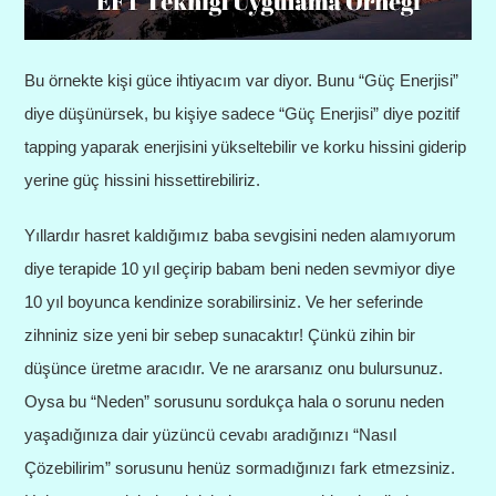
Bu örnekte kişi güce ihtiyacım var diyor. Bunu “Güç Enerjisi”
diye düşünürsek, bu kişiye sadece “Güç Enerjisi” diye pozitif
tapping yaparak enerjisini yükseltebilir ve korku hissini giderip
yerine güç hissini hissettirebiliriz.
Yıllardır hasret kaldığımız baba sevgisini neden alamıyorum
diye terapide 10 yıl geçirip babam beni neden sevmiyor diye
10 yıl boyunca kendinize sorabilirsiniz. Ve her seferinde
zihniniz size yeni bir sebep sunacaktır! Çünkü zihin bir
düşünce üretme aracıdır. Ve ne ararsanız onu bulursunuz.
Oysa bu “Neden” sorusunu sordukça hala o sorunu neden
yaşadığınıza dair yüzüncü cevabı aradığınızı “Nasıl
Çözebilirim” sorusunu henüz sormadığınızı fark etmezsiniz.