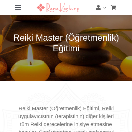
Skip
Toggle
to
Navigation
content
Hakkımda
Reiki Master (Öğretmenlik)
Hizmetler
Eğitimi
Eğitimler
Eğitim Takvimi
Mağaza
Online Akademi
Reiki Master (Öğretmenlik) Eğitimi, Reiki
uygulayıcısının (terapistinin) diğer kişileri
Blog
tüm Reiki derecelerine inisiye etmesine