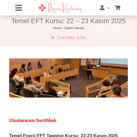
Skip
Toggle
to
Navigation
Temel EFT Kursu: 22 – 23 Kasım 2025
content
Hakkımda
Home
Eğitim Takvimi
TAKVIME DÖN
Hizmetler
Eğitimler
Eğitim Takvimi
Mağaza
Online Akademi
Uluslararası Sertifikalı
Blog
Temel Enerji EFT Tapping Kursu:
22-23 Kasım 2025