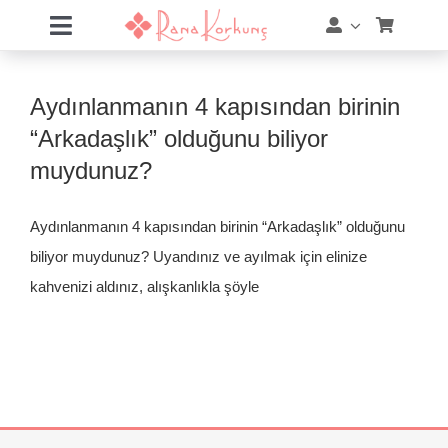
Skip
Toggle
to
Navigation
content
Hakkımda
Aydınlanmanın 4 kapısından birinin
Hizmetler
“Arkadaşlık” olduğunu biliyor
muydunuz?
Eğitimler
Aydınlanmanın 4 kapısından birinin “Arkadaşlık” olduğunu
Eğitim Takvimi
biliyor muydunuz? Uyandınız ve ayılmak için elinize
kahvenizi aldınız, alışkanlıkla şöyle
Mağaza
Online Akademi
Blog