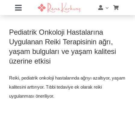
Skip
Toggle
to
Navigation
content
Hakkımda
Pediatrik Onkoloji Hastalarına
Hizmetler
Uygulanan Reiki Terapisinin ağrı,
yaşam bulguları ve yaşam kalitesi
Eğitimler
üzerine etkisi
Eğitim Takvimi
Reiki, pediatrik onkoloji hastalarında ağrıyı azaltıyor, yaşam
kalitesini arttırıyor. Tıbbi tedaviye ek olarak reiki
Mağaza
uygulanması öneriliyor.
Online Akademi
Blog