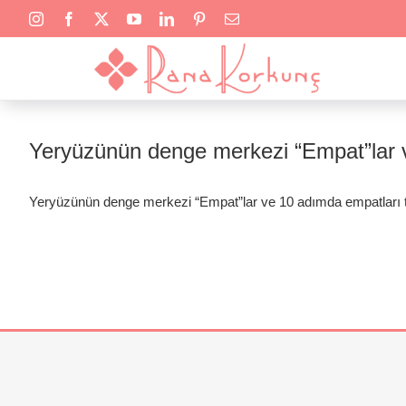
Skip
to
content
Yeryüzünün denge merkezi “Empat”lar 
Yeryüzünün denge merkezi “Empat”lar ve 10 adımda empatları t