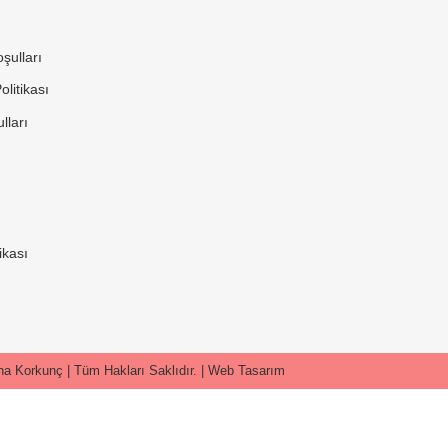
şulları
litikası
lları
ikası
a Korkunç | Tüm Hakları Saklıdır. |
Web Tasarım