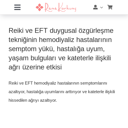
Skip
Toggle
to
Navigation
content
Hakkımda
Reiki ve EFT duygusal özgürleşme
Hizmetler
tekniğinin hemodiyaliz hastalarının
semptom yükü, hastalığa uyum,
Eğitimler
yaşam bulguları ve kateterle ilişkili
ağrı üzerine etkisi
Eğitim Takvimi
Reiki ve EFT hemodiyaliz hastalarının semptomlarını
Mağaza
azaltıyor, hastalığa uyumlarını arttırıyor ve kateterle ilişkili
hissedilen ağrıyı azaltıyor.
Online Akademi
Blog