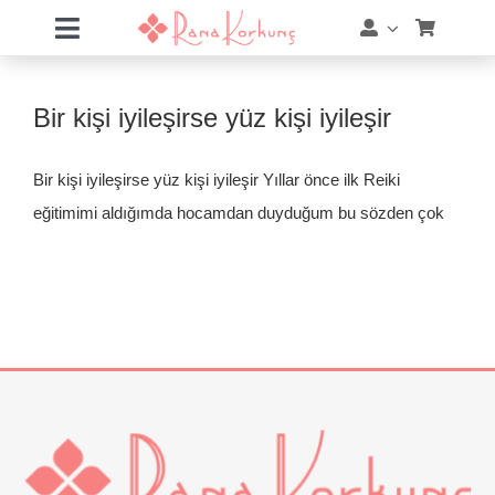
Skip
Toggle
to
Navigation
content
Hakkımda
Bir kişi iyileşirse yüz kişi iyileşir
Hizmetler
Bir kişi iyileşirse yüz kişi iyileşir Yıllar önce ilk Reiki
Eğitimler
eğitimimi aldığımda hocamdan duyduğum bu sözden çok
Eğitim Takvimi
Mağaza
Online Akademi
Blog