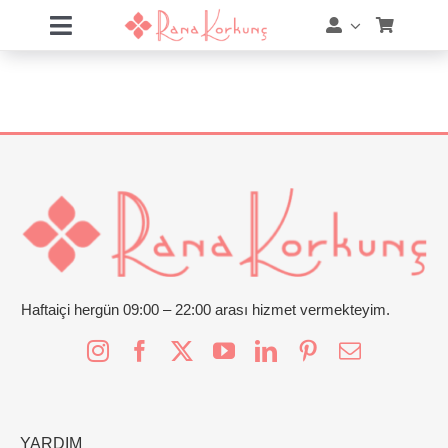
Skip
Toggle
to
Navigation
content
Hakkımda
Hizmetler
Eğitimler
Eğitim Takvimi
Mağaza
Haftaiçi hergün 09:00 – 22:00 arası hizmet vermekteyim.
Online Akademi
Blog
YARDIM