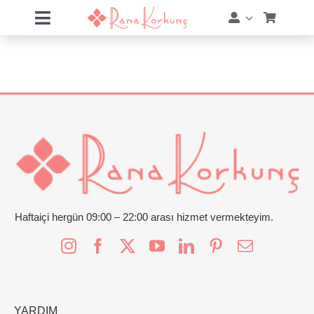
Skip
Toggle
to
Navigation
content
Hakkımda
Hizmetler
Eğitimler
Eğitim Takvimi
Mağaza
Haftaiçi hergün 09:00 – 22:00 arası hizmet vermekteyim.
Online Akademi
Blog
YARDIM