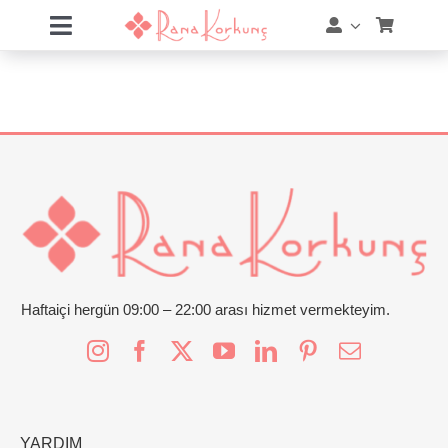
Skip
Toggle
to
Navigation
content
Hakkımda
Hizmetler
Eğitimler
Eğitim Takvimi
Mağaza
Haftaiçi hergün 09:00 – 22:00 arası hizmet vermekteyim.
Online Akademi
Blog
YARDIM