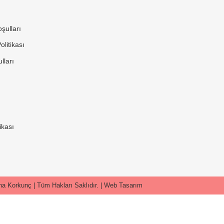
şulları
litikası
lları
ikası
a Korkunç | Tüm Hakları Saklıdır. |
Web Tasarım