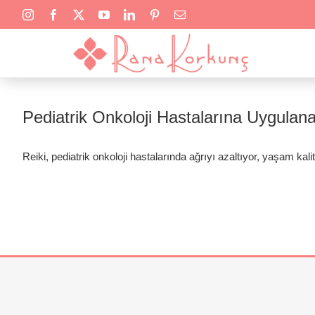
Skip
to
content
Pediatrik Onkoloji Hastalarına Uygulanan
Reiki, pediatrik onkoloji hastalarında ağrıyı azaltıyor, yaşam kalit