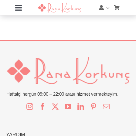
Skip
Toggle
to
Navigation
content
Hakkımda
Hizmetler
Eğitimler
Eğitim Takvimi
Mağaza
Haftaiçi hergün 09:00 – 22:00 arası hizmet vermekteyim.
Online Akademi
Blog
YARDIM