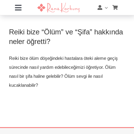
Skip
Toggle
to
Navigation
content
Hakkımda
Reiki bize “Ölüm” ve “Şifa” hakkında
Hizmetler
neler öğretti?
Eğitimler
Reiki bize ölüm döşeğindeki hastalara öteki aleme geçiş
sürecinde nasıl yardım edebileceğimizi öğretiyor. Ölüm
Eğitim Takvimi
nasıl bir şifa haline gelebilir? Ölüm sevgi ile nasıl
kucaklanabilir?
Mağaza
Online Akademi
Blog