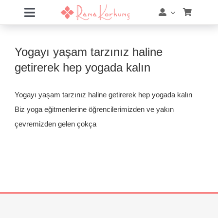
Skip
Toggle
to
Navigation
content
Hakkımda
Yogayı yaşam tarzınız haline
Hizmetler
getirerek hep yogada kalın
Eğitimler
Yogayı yaşam tarzınız haline getirerek hep yogada kalın
Biz yoga eğitmenlerine öğrencilerimizden ve yakın
Eğitim Takvimi
çevremizden gelen çokça
Mağaza
Online Akademi
Blog