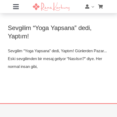
Skip
Toggle
to
Navigation
content
Hakkımda
Sevgilim “Yoga Yapsana” dedi,
Hizmetler
Yaptım!
Eğitimler
Sevgilim “Yoga Yapsana” dedi, Yaptım! Günlerden Pazar...
Eski sevgilimden bir mesaj geliyor “Nasılsın?” diye. Her
Eğitim Takvimi
normal insan gibi,
Mağaza
Online Akademi
Blog