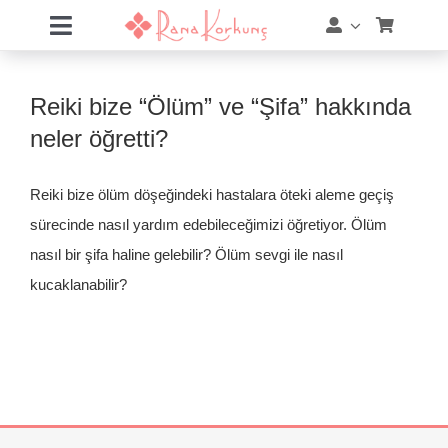
Skip
Toggle
to
Navigation
content
Hakkımda
Reiki bize “Ölüm” ve “Şifa” hakkında
Hizmetler
neler öğretti?
Eğitimler
Reiki bize ölüm döşeğindeki hastalara öteki aleme geçiş
sürecinde nasıl yardım edebileceğimizi öğretiyor. Ölüm
Eğitim Takvimi
nasıl bir şifa haline gelebilir? Ölüm sevgi ile nasıl
kucaklanabilir?
Mağaza
Online Akademi
Blog