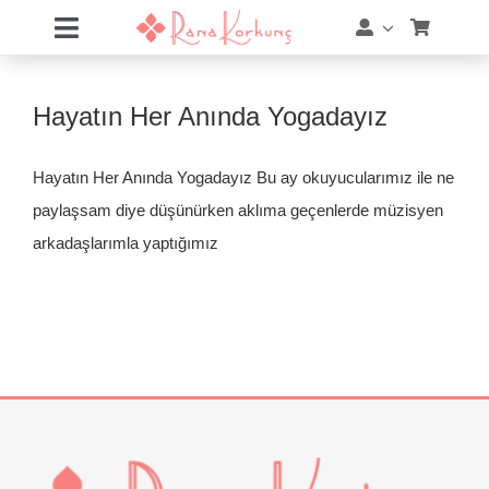
Skip
Toggle
to
Navigation
content
Hakkımda
Hayatın Her Anında Yogadayız
Hizmetler
Hayatın Her Anında Yogadayız Bu ay okuyucularımız ile ne
Eğitimler
paylaşsam diye düşünürken aklıma geçenlerde müzisyen
arkadaşlarımla yaptığımız
Eğitim Takvimi
Mağaza
Online Akademi
Blog