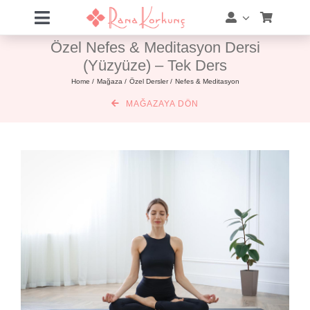
Skip
Toggle
to
Navigation
Özel Nefes & Meditasyon Dersi
content
Hakkımda
(Yüzyüze) – Tek Ders
Home
Mağaza
Özel Dersler
Nefes & Meditasyon
Hizmetler
MAĞAZAYA DÖN
Eğitimler
Eğitim Takvimi
Mağaza
Online Akademi
Blog