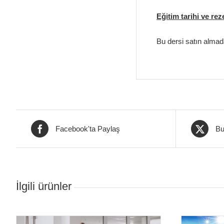
Eğitim tarihi ve re
Bu dersi satın almada
Facebook'ta Paylaş
Bu
İlgili ürünler