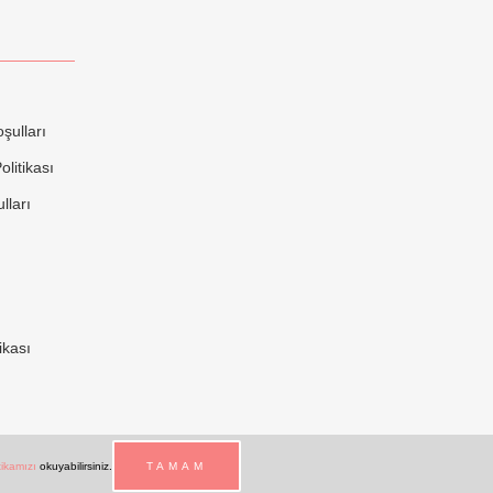
şulları
litikası
lları
ikası
itikamızı
okuyabilirsiniz.
TAMAM
a Korkunç | Tüm Hakları Saklıdır. |
Web Tasarım