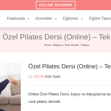
ONLINE AKADEMI
Hakkımda
Hizmetler
Eğitimler
Eğitim Takvi
Özel Pilates Dersi (Online) – Te
Home
Mağaza
Özel Dersler
Pilates
Özel Pilates Dersi (Online) – T
₺
1.250,00
KDV Dahil
Online Özel Pilates Dersi, kişiye ve ihtiyaçlarına ö
canlı pilates dersidir.