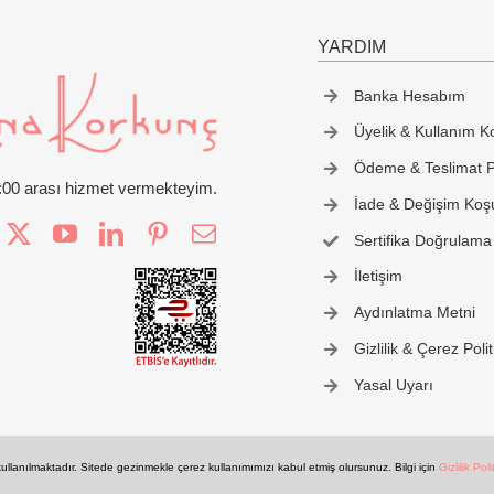
YARDIM
Banka Hesabım
Üyelik & Kullanım Ko
Ödeme & Teslimat Po
2:00 arası hizmet vermekteyim.
İade & Değişim Koşu
Sertifika Doğrulama
İletişim
Aydınlatma Metni
Gizlilik & Çerez Polit
Yasal Uyarı
llanılmaktadır. Sitede gezinmekle çerez kullanımımızı kabul etmiş olursunuz. Bilgi için
Gizlilik Pol
© 2025 Ran