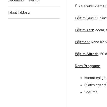
Değerlendirmeler (0)
Ön Gereklilikler:
Bu
Taksit Tablosu
Eğitim Şekli:
Online
Eğitim Yeri:
Zoom, W
Eğitmen:
Rana Kor
Eğitim Süresi:
50 d
Ders Programı:
Isınma çalışma
Pilates egzersi
Soğuma