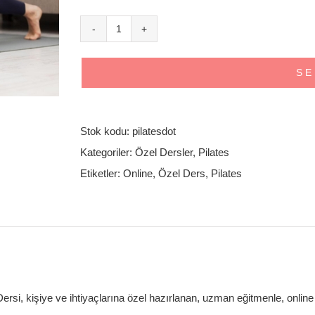
Özel
Pilates
SE
Dersi
(Online)
-
Stok kodu:
pilatesdot
Tek
Kategoriler:
Özel Dersler
,
Pilates
Ders
Etiketler:
Online
,
Özel Ders
,
Pilates
adet
ersi, kişiye ve ihtiyaçlarına özel hazırlanan, uzman eğitmenle, online o