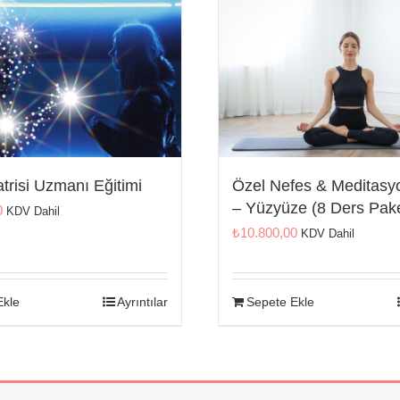
atrisi Uzmanı Eğitimi
Özel Nefes & Meditasy
– Yüzyüze (8 Ders Pake
0
KDV Dahil
₺
10.800,00
KDV Dahil
Ekle
Ayrıntılar
Sepete Ekle