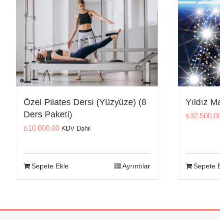
Özel Pilates Dersi (Yüzyüze) (8
Yıldız M
Ders Paketi)
₺
32.500,0
₺
10.800,00
KDV Dahil
Sepete Ekle
Ayrıntılar
Sepete 