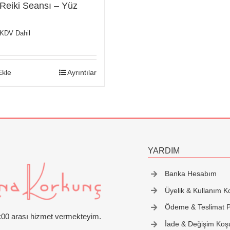
 Reiki Seansı – Yüz
KDV Dahil
Ekle
Ayrıntılar
YARDIM
Banka Hesabım
Üyelik & Kullanım Ko
Ödeme & Teslimat Po
2:00 arası hizmet vermekteyim.
İade & Değişim Koşu