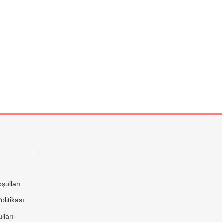
şulları
litikası
lları