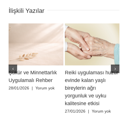
İlişkili Yazılar
Şükür ve Minnettarlık
Reiki uygulaması huzur
Re
Uygulamalı Rehber
evinde kalan yaşlı
özg
bireylerin ağrı
he
28/01/2026
|
Yorum yok
yorgunluk ve uyku
ha
kalitesine etkisi
yük
ya
27/01/2026
|
Yorum yok
kat
üze