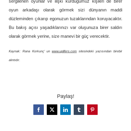
sergilenen oyunlar ve ilişki kurduğumuz kişileri de birer
oyun arkadaşı olarak görmek sizi dünyanın maddi
düzleminden çıkarıp egonuzun tuzaklarından koruyacaktır.
Bu bakış açısı yaşadıklarınızı var oluşunuza birer saldırı
olarak görmek yerine, size manevi bir güç verecektir.
Kaynak: Rana Korkunç’ un
www.uplifers.com
sitesindeki yazısından birebir
alıntıdır.
Paylaş!
Facebook
X
LinkedIn
Tumblr
Pinterest