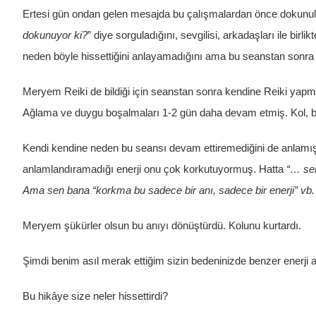
Ertesi gün ondan gelen mesajda bu çalışmalardan önce dokunul
dokunuyor ki?
” diye sorguladığını, sevgilisi, arkadaşları ile bi
neden böyle hissettiğini anlayamadığını ama bu seanstan sonra a
Meryem Reiki de bildiği için seanstan sonra kendine Reiki yapmı
Ağlama ve duygu boşalmaları 1-2 gün daha devam etmiş. Kol, ba
Kendi kendine neden bu seansı devam ettiremediğini de anlamış
anlamlandıramadığı enerji onu çok korkutuyormuş. Hatta
“… sen
Ama sen bana “korkma bu sadece bir anı, sadece bir enerji” vb. 
Meryem şükürler olsun bu anıyı dönüştürdü. Kolunu kurtardı.
Şimdi benim asıl merak ettiğim sizin bedeninizde benzer enerji a
Bu hikâye size neler hissettirdi?