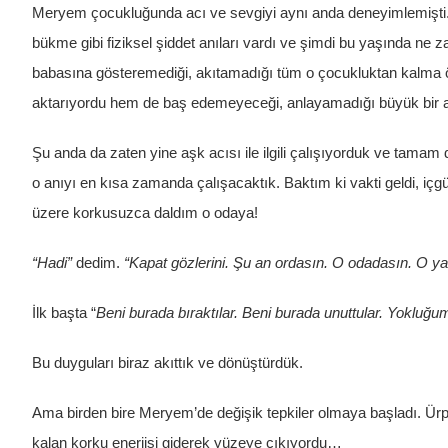
Meryem çocukluğunda acı ve sevgiyi aynı anda deneyimlemişti. E
bükme gibi fiziksel şiddet anıları vardı ve şimdi bu yaşında ne 
babasına gösteremediği, akıtamadığı tüm o çocukluktan kalma 
aktarıyordu hem de baş edemeyeceği, anlayamadığı büyük bir ac
Şu anda da zaten yine aşk acısı ile ilgili çalışıyorduk ve tama
o anıyı en kısa zamanda çalışacaktık. Baktım ki vakti geldi, iç
üzere korkusuzca daldım o odaya!
“Hadi”
dedim.
“Kapat gözlerini. Şu an ordasın. O odadasın. O y
İlk başta “
Beni burada bıraktılar. Beni burada unuttular. Yokluğum
Bu duyguları biraz akıttık ve dönüştürdük.
Ama birden bire Meryem’de değişik tepkiler olmaya başladı. Ürp
kalan korku enerjisi giderek yüzeye çıkıyordu…