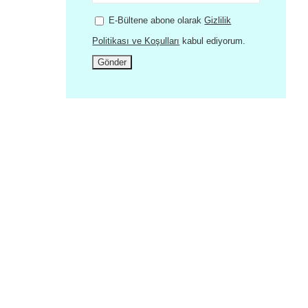
E-Bültene abone olarak
Gizlilik
Politikası ve Koşulları
kabul ediyorum.