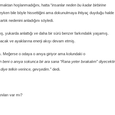
maktan hoşlanmadığını, hatta “
insanlar neden bu kadar birbirine
rlikteyken bile böyle hissettiğini ama dokunulmaya ihtiyaç duyduğu halde
rtık nedenini anladığını söyledi.
ş, yukarda anlattığı ve daha bir sürü benzer farkındalık yaşamış.
cak ve ayaklarına enerji akışı devam etmiş.
. Meğerse o odaya o anıya giriyor ama kolundaki o
 beni o anıya sokunca bir ara sana “Rana yeter bırakalım
”
diyecekti
diye telkin verince, gevşedim.
” dedi.
nıları var mı?