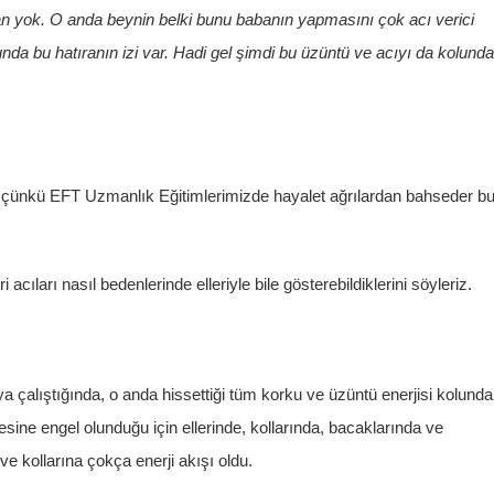
filan yok. O anda beynin belki bunu babanın yapmasını çok acı verici
unda bu hatıranın izi var. Hadi gel şimdi bu üzüntü ve acıyı da kolund
tı çünkü EFT Uzmanlık Eğitimlerimizde hayalet ağrılardan bahseder b
 acıları nasıl bedenlerinde elleriyle bile gösterebildiklerini söyleriz.
alıştığında, o anda hissettiği tüm korku ve üzüntü enerjisi kolunda
sine engel olunduğu için ellerinde, kollarında, bacaklarında ve
ve kollarına çokça enerji akışı oldu.