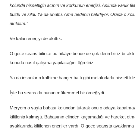
kolunda hissettiğin acının ve korkunun enerjisi. Aslında varlık 
buldu ve sildi. Ya da unuttu. Ama bedenin hatırlıyor. Orada o kol
akıtalım.
”
Ve kalan enerjiyi de akıttık.
O gece seans bitince bu hikâye bende de çok derin bir iz bırak
konuda nasıl çalışma yapılacağını öğretiriz.
Ya da insanların kalbime hançer battı gibi metaforlarla hissettikleri
İşte bu seans da bunun mükemmel bir örneğiydi.
Meryem o yaşta babası kolundan tutarak onu o odaya kapatmaya ç
kilitlenip kalmıştı. Babasının elinden kaçamadığı ve hareket etme
ayaklarında kilitlenen enerjiler vardı. O gece seansta ayaklarına 