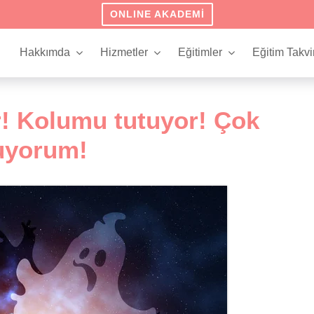
ONLINE AKADEMI
Hakkımda
Hizmetler
Eğitimler
Eğitim Takvi
r! Kolumu tutuyor! Çok
uyorum!