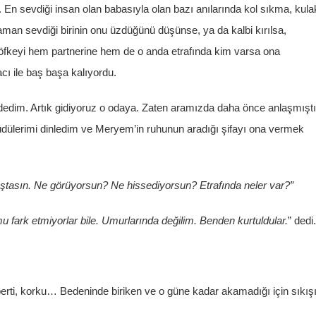
n sevdiği insan olan babasıyla olan bazı anılarında kol sıkma, kula
zaman sevdiği birinin onu üzdüğünü düşünse, ya da kalbi kırılsa,
öfkeyi hem partnerine hem de o anda etrafında kim varsa ona
ı ile baş başa kalıyordu.
m dedim. Artık gidiyoruz o odaya. Zaten aramızda daha önce anlaşmışt
güdülerimi dinledim ve Meryem’in ruhunun aradığı şifayı ona vermek
aştasın. Ne görüyorsun? Ne hissediyorsun? Etrafında neler var?”
u fark etmiyorlar bile. Umurlarında değilim. Benden kurtuldular.
” dedi.
erti, korku… Bedeninde biriken ve o güne kadar akamadığı için sıkış