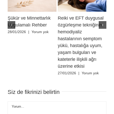
Şükür ve Minnettarlık
Reiki ve EFT duygusal
He
Uygulamalı Rehber
özgürleşme tekniğinin
has
hemodiyaliz
ağr
28/01/2026
|
Yorum yok
hastalarının semptom
kal
yükü, hastalığa uyum,
26/
yaşam bulguları ve
kateterle ilişkili ağrı
üzerine etkisi
27/01/2026
|
Yorum yok
Siz de fikrinizi belirtin
Yorum