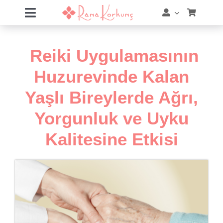
Skip
Toggle
to
Navigation
content
Hakkımda
Reiki Uygulamasının
Hizmetler
Huzurevinde Kalan
Yaşlı Bireylerde Ağrı,
Eğitimler
Yorgunluk ve Uyku
Eğitim Takvimi
Kalitesine Etkisi
Mağaza
Online Akademi
Blog