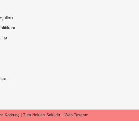
şulları
litikası
lları
ikası
a Korkunç | Tüm Hakları Saklıdır. |
Web Tasarım