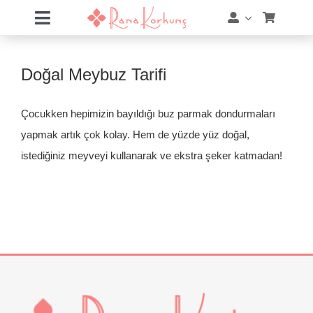
Skip
Toggle
to
Navigation
content
Hakkımda
Doğal Meybuz Tarifi
Hizmetler
Çocukken hepimizin bayıldığı buz parmak dondurmaları
Eğitimler
yapmak artık çok kolay. Hem de yüzde yüz doğal,
istediğiniz meyveyi kullanarak ve ekstra şeker katmadan!
Eğitim Takvimi
Mağaza
Online Akademi
Blog