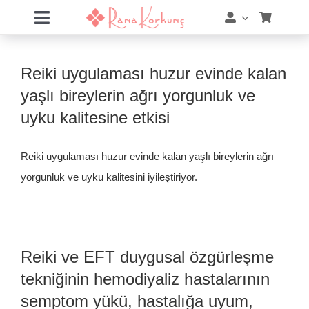
Skip
Toggle
to
Navigation
content
Hakkımda
Reiki uygulaması huzur evinde kalan
Hizmetler
yaşlı bireylerin ağrı yorgunluk ve
uyku kalitesine etkisi
Eğitimler
Reiki uygulaması huzur evinde kalan yaşlı bireylerin ağrı
Eğitim Takvimi
yorgunluk ve uyku kalitesini iyileştiriyor.
Mağaza
Online Akademi
Reiki ve EFT duygusal özgürleşme
tekniğinin hemodiyaliz hastalarının
Blog
semptom yükü, hastalığa uyum,