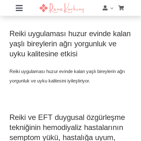
Skip
Toggle
to
Navigation
content
Hakkımda
Reiki uygulaması huzur evinde kalan
Hizmetler
yaşlı bireylerin ağrı yorgunluk ve
uyku kalitesine etkisi
Eğitimler
Reiki uygulaması huzur evinde kalan yaşlı bireylerin ağrı
Eğitim Takvimi
yorgunluk ve uyku kalitesini iyileştiriyor.
Mağaza
Online Akademi
Reiki ve EFT duygusal özgürleşme
tekniğinin hemodiyaliz hastalarının
Blog
semptom yükü, hastalığa uyum,