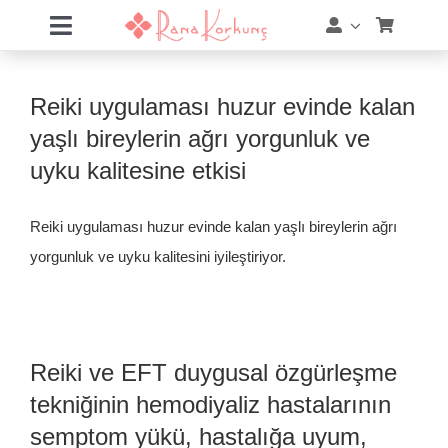
Skip
Toggle
to
Navigation
content
Hakkımda
Reiki uygulaması huzur evinde kalan
Hizmetler
yaşlı bireylerin ağrı yorgunluk ve
uyku kalitesine etkisi
Eğitimler
Reiki uygulaması huzur evinde kalan yaşlı bireylerin ağrı
Eğitim Takvimi
yorgunluk ve uyku kalitesini iyileştiriyor.
Mağaza
Online Akademi
Reiki ve EFT duygusal özgürleşme
tekniğinin hemodiyaliz hastalarının
Blog
semptom yükü, hastalığa uyum,