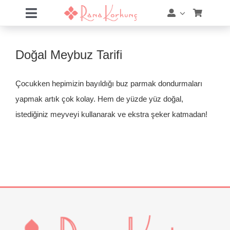
Skip
Toggle
to
Navigation
content
Hakkımda
Doğal Meybuz Tarifi
Hizmetler
Çocukken hepimizin bayıldığı buz parmak dondurmaları
Eğitimler
yapmak artık çok kolay. Hem de yüzde yüz doğal,
istediğiniz meyveyi kullanarak ve ekstra şeker katmadan!
Eğitim Takvimi
Mağaza
Online Akademi
Blog