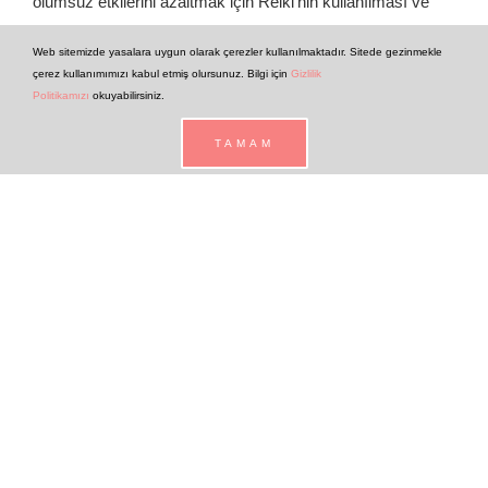
olumsuz etkilerini azaltmak için Reiki’nin kullanılması ve
yaygınlaştırılması öneriliyor.
Web sitemizde yasalara uygun olarak çerezler kullanılmaktadır. Sitede gezinmekle
çerez kullanımımızı kabul etmiş olursunuz. Bilgi için
Gizlilik
Politikamızı
okuyabilirsiniz.
TAMAM
Rahim alınması ameliyatı geçiren
kadınlarda Reiki’nin ağrı üzerine
etkisi
Abdominal histerektomi ameliyatı geçiren kadınlarda Reiki
uygulaması sonrası ağrı düzeyi azalıyor.
Perkütan koroner girişim sonrası
Reiki’nin ağrı, anksiyete ve yaşam