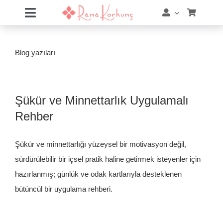
Skip
Toggle
to
Navigation
content
Hakkımda
Blog yazıları
Hizmetler
Eğitimler
Şükür ve Minnettarlık Uygulamalı
Rehber
Eğitim Takvimi
Şükür ve minnettarlığı yüzeysel bir motivasyon değil,
Mağaza
sürdürülebilir bir içsel pratik haline getirmek isteyenler için
hazırlanmış; günlük ve odak kartlarıyla desteklenen
Online Akademi
bütüncül bir uygulama rehberi.
Blog