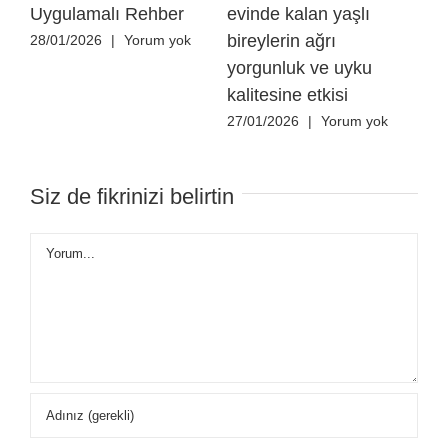
Uygulamalı Rehber
evinde kalan yaşlı
özg
bireylerin ağrı
he
28/01/2026
|
Yorum yok
yorgunluk ve uyku
ha
kalitesine etkisi
yük
ya
27/01/2026
|
Yorum yok
kat
üze
Siz de fikrinizi belirtin
27/
Yorum