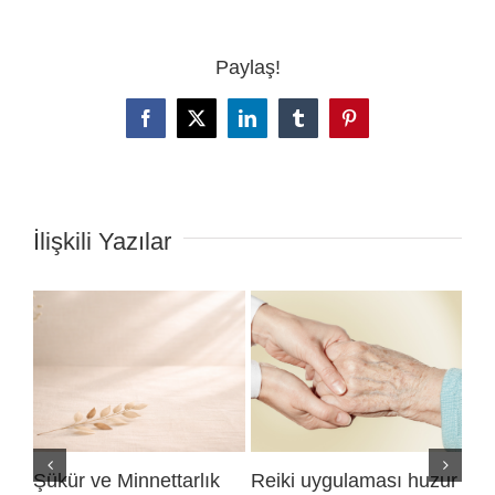
Paylaş!
Facebook
X
LinkedIn
Tumblr
Pinterest
İlişkili Yazılar
Şükür ve Minnettarlık
Reiki uygulaması huzur
Re