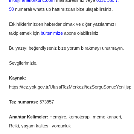
info@ranakorkunc.com
mail adresimiz veya
0531 980 77
90
numaralı whats up hattımızdan bize ulaşabilirsiniz.
Etkinliklerimizden haberdar olmak ve diğer yazılarımızı
takip etmek için
bültenimize
abone olabilirsiniz.
Bu yazıyı beğendiyseniz bize yorum bırakmayı unutmayın.
Sevgilerimizle,
Kaynak:
https://tez.yok.gov.tr/UlusalTezMerkezi/tezSorguSonucYeni.jsp
Tez numarası:
573957
Anahtar Kelimeler:
Hemşire, kemoterapi, meme kanseri,
Reiki, yaşam kalitesi, yorgunluk