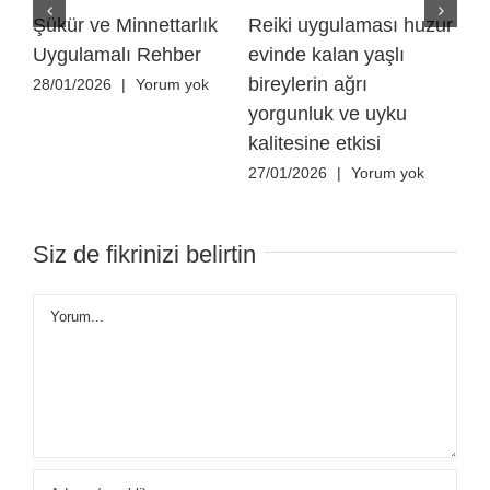
Şükür ve Minnettarlık
Reiki uygulaması huzur
Re
Uygulamalı Rehber
evinde kalan yaşlı
özg
bireylerin ağrı
he
28/01/2026
|
Yorum yok
yorgunluk ve uyku
ha
kalitesine etkisi
yük
ya
27/01/2026
|
Yorum yok
kat
üze
Siz de fikrinizi belirtin
27/
Yorum