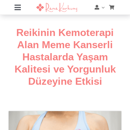
Skip
Toggle
to
Navigation
content
Hakkımda
Reikinin Kemoterapi
Hizmetler
Alan Meme Kanserli
Hastalarda Yaşam
Eğitimler
Kalitesi ve Yorgunluk
Eğitim Takvimi
Düzeyine Etkisi
Mağaza
Online Akademi
Blog